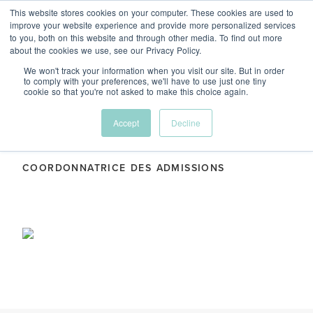
This website stores cookies on your computer. These cookies are used to
Menu
improve your website experience and provide more personalized services
to you, both on this website and through other media. To find out more
about the cookies we use, see our Privacy Policy.
We won't track your information when you visit our site. But in order
to comply with your preferences, we'll have to use just one tiny
cookie so that you're not asked to make this choice again.
Shauna Chandler
Accept
Decline
COORDONNATRICE DES ADMISSIONS