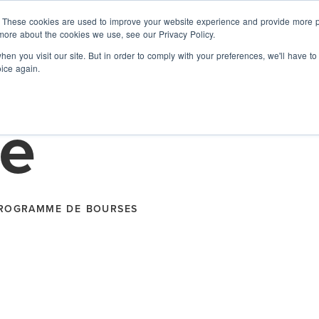
Étudiants(es)
Entreprises
À propos de
. These cookies are used to improve your website experience and provide more pe
more about the cookies we use, see our Privacy Policy.
en you visit our site. But in order to comply with your preferences, we'll have to
oice again.
ee
Embauchez des talents
prequalifiés(es)
Des
us
Annonce des prix hon
diplômés(es) formés(es) pour
aider votre entreprise à évoluer.
Clean Prosperity par 
gramme de stage
Des
Canada
riences rémunérées qui ne
PROGRAMME DE BOURSES
Ressources gratuites en RH
uièrent pas sur les bancs
Profitez de nos modèles, guides
es
ole
et ateliers.
gramme
ntrapreneuriat
Découvrez
ulture startup en étant
l
néré(e) pour résoudre des