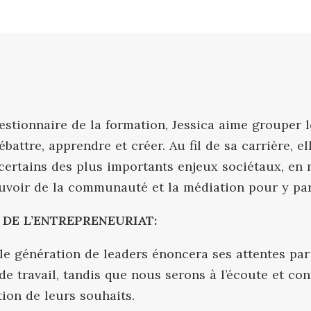
La TRAES et Venture 
s en équipe
s’associent pour offri
Embauchez des stagiaires
iens du Programme de
expériences d’apprent
Intégrez des étudiants(es)
rses
La croissance ne
formés(es) et motivés(es), et
au travail aux étudia
rête pas à la graduation
bénéficiez d'une aide salariale.
tcamp immersif en
Soutien subventionné à
reneuriat
100%
Nous payons la facture.
gestionnaire de la formation, Jessica aime grouper 
Vous gérez le terrain de jeu.
ébattre, apprendre et créer. Au fil de sa carrière, ell
Suivez l'actualité de VFC
certains des plus importants enjeux sociétaux, en 
Plus de façons de travailler
ensemble
ouvoir de la communauté et la médiation pour y par
 DE L’ENTREPRENEURIAT:
e génération de leaders énoncera ses attentes par
de travail, tandis que nous serons à l’écoute et co
ation de leurs souhaits.