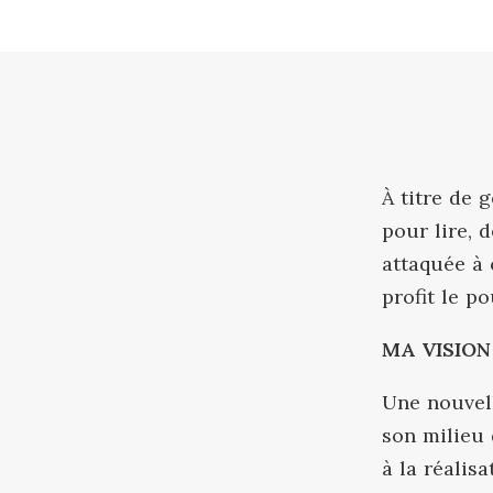
défi
Nos Carrières
Anc
bou
s'ar
Boo
Rep
À titre de 
pour lire, d
attaquée à 
profit le p
MA VISION
Une nouvell
son milieu 
à la réalis