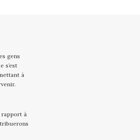
for Canada
Devenir un commanditaire
r des
issage intégré
Acheter des articles de VFC
nts en Alberta
Plus de moyens de s'impliquer
les gens
e s’est
mettant à
venir.
 rapport à
ntribuerons