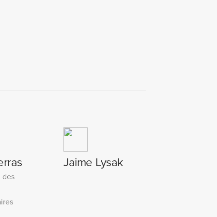
erras
Jaime Lysak
e des
ires