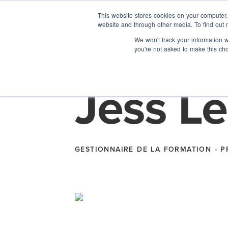
This website stores cookies on your computer
website and through other media. To find out 
We won't track your information wh
you're not asked to make this ch
Jess L
À propos de no
Pro
Nos donateurs
expé
GESTIONNAIRE DE LA FORMATION - 
s’aq
Nos perspectiv
d’éc
Notre impact
Pro
d’I
la c
Notre personne
rému