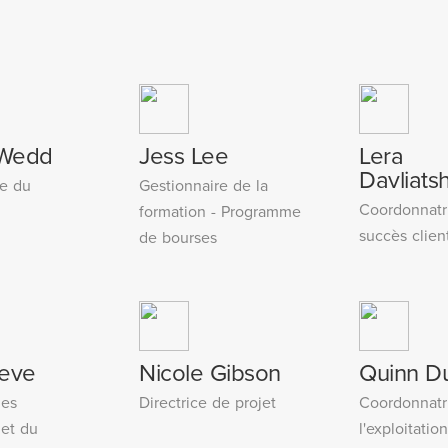
 Wedd
Jess Lee
Lera
Davliats
re du
Gestionnaire de la
Coordonnatr
formation - Programme
succès clien
de bourses
eve
Nicole Gibson
Quinn D
des
Directrice de projet
Coordonnatr
 et du
l'exploitation