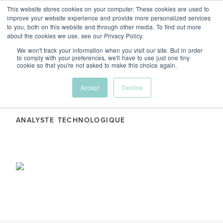
This website stores cookies on your computer. These cookies are used to
Menu
improve your website experience and provide more personalized services
to you, both on this website and through other media. To find out more
about the cookies we use, see our Privacy Policy.
We won't track your information when you visit our site. But in order
to comply with your preferences, we'll have to use just one tiny
cookie so that you're not asked to make this choice again.
Ryan Wang
Accept
Decline
ANALYSTE TECHNOLOGIQUE