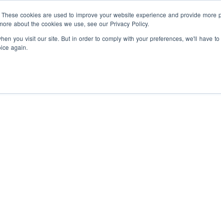
Étudiants(es)
Entreprises
À propos de
. These cookies are used to improve your website experience and provide more pe
more about the cookies we use, see our Privacy Policy.
en you visit our site. But in order to comply with your preferences, we'll have to
oice again.
Embauchez des talents
prequalifiés(es)
Des
us
Annonce des prix hon
diplômés(es) formés(es) pour
aider votre entreprise à évoluer.
Clean Prosperity par 
gramme de stage
Des
Canada
riences rémunérées qui ne
Ressources gratuites en RH
uièrent pas sur les bancs
Profitez de nos modèles, guides
es
ole
et ateliers.
gramme
ntrapreneuriat
Découvrez
ulture startup en étant
l
néré(e) pour résoudre des