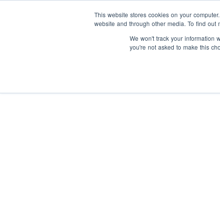
This website stores cookies on your computer
website and through other media. To find out 
We won't track your information wh
you're not asked to make this ch
À propos de no
Pro
Nos donateurs
expé
s’aq
Nos perspectiv
d’éc
Notre impact
Pro
d’I
la c
Notre personne
rému